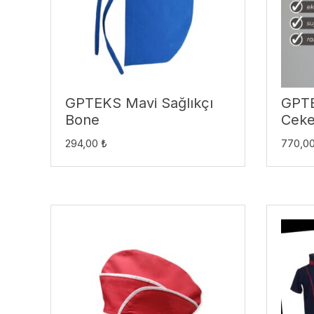
GPTEKS Mavi Sağlıkçı
GPTE
Bone
Ceket
294,00
₺
770,0