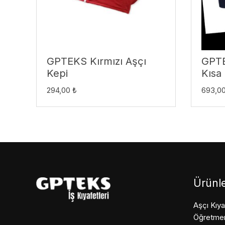
GPTEKS Kırmızı Aşçı
GPTE
Kepi
Kısa
294,00
₺
693,0
Ürünle
Aşçı Kıya
Öğretmen