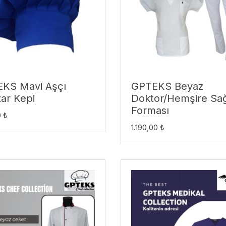
KS Mavi Aşçı
GPTEKS Beyaz
ar Kepi
Doktor/Hemşire Sağ
Forması
0
₺
1.190,00
₺