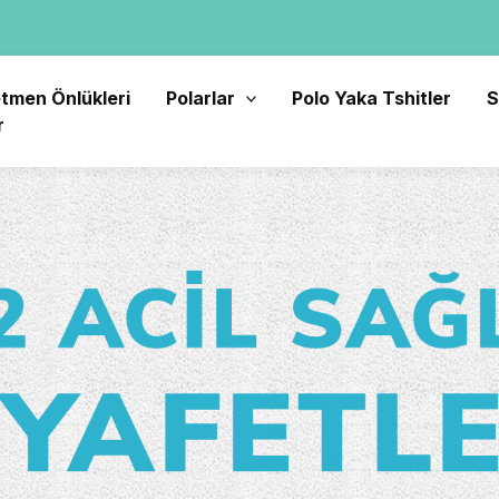
tmen Önlükleri
Polarlar
Polo Yaka Tshitler
S
r