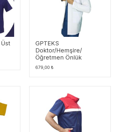
 Üst
GPTEKS
Doktor/Hemşire/
Öğretmen Önlük
679,00
₺