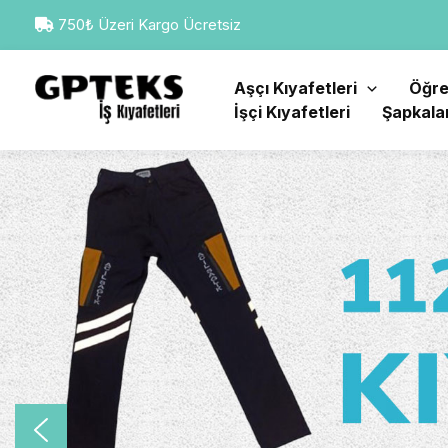
İçeriğe
750₺ Üzeri Kargo Ücretsiz
atla
Aşçı Kıyafetleri
Öğre
İşçi Kıyafetleri
Şapkala