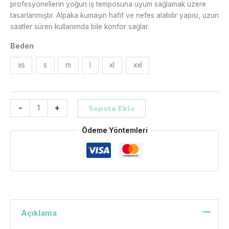
profesyonellerin yoğun iş temposuna uyum sağlamak üzere
tasarlanmıştır. Alpaka kumaşın hafif ve nefes alabilir yapısı, uzun
saatler süren kullanımda bile konfor sağlar.
Beden
xs
s
m
l
xl
xxl
-
+
Sepete Ekle
Ödeme Yöntemleri
Açıklama