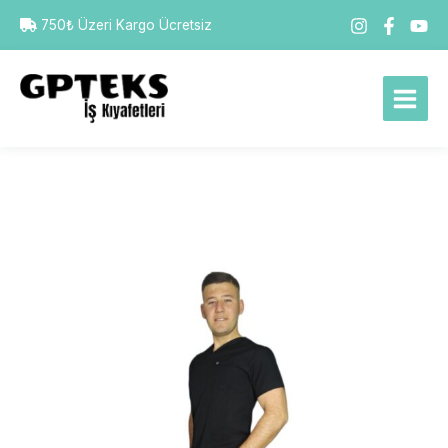
İçeriğe
750₺ Üzeri Kargo Ücretsiz
atla
Main
Menu
GPTEKS
Siyah
Alpaka
Takım
adet