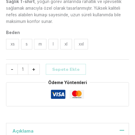
Sağlık T-shirt
, yoğun görev anlarında rahatlık ve işlevsellik
sağlamak amacıyla özel olarak tasarlanmıştır. Yüksek kaliteli
nefes alabilen kumaşı sayesinde, uzun süreli kullanımda bile
maksimum konfor sunar.
Beden
xs
s
m
l
xl
xxl
-
+
Sepete Ekle
Ödeme Yöntemleri
Açıklama