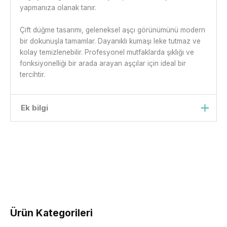
yapmanıza olanak tanır.
Çift düğme tasarımı, geleneksel aşçı görünümünü modern
bir dokunuşla tamamlar. Dayanıklı kumaşı leke tutmaz ve
kolay temizlenebilir. Profesyonel mutfaklarda şıklığı ve
fonksiyonelliği bir arada arayan aşçılar için ideal bir
tercihtir.
Ek bilgi
Beden
xs, s, m, l, xl, xxl
Ürün Kategorileri