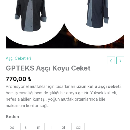
Aşçı Ceketleri
GPTEKS Aşçı Koyu Ceket
770,00
₺
Profesyonel mutfaklar için tasarlanan
uzun kollu aşçı ceketi
,
hem işlevselliği hem de şıklığı bir araya getirir. Yüksek kaliteli,
nefes alabilen kumaşı, yoğun mutfak ortamlarında bile
maksimum konfor sağlar.
Beden
xs
s
m
l
xl
xxl