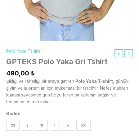
Polo Yaka Tshitler
GPTEKS Polo Yaka Gri Tshirt
490,00
₺
Şıklığı ve rahatlığı bir araya getiren
Polo Yaka T-shirt
, günlük
giyim ve iş ortamları için mükemmel bir tercihtir. Nefes alabilen
kumaşı sayesinde gün boyu ferah bir kullanım sağlar ve
terlemeyi en aza indirir.
Beden
xs
s
m
l
xl
xxl