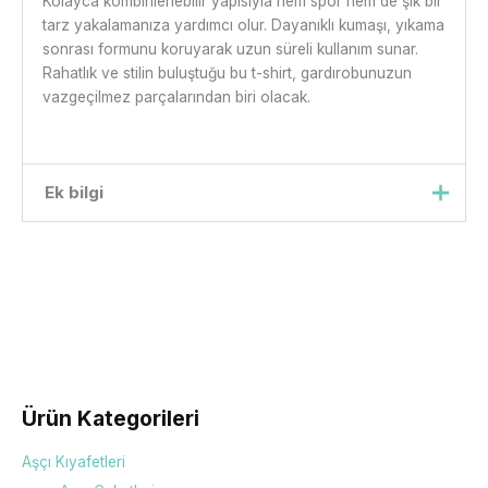
Kolayca kombinlenebilir yapısıyla hem spor hem de şık bir
tarz yakalamanıza yardımcı olur. Dayanıklı kumaşı, yıkama
sonrası formunu koruyarak uzun süreli kullanım sunar.
Rahatlık ve stilin buluştuğu bu t-shirt, gardırobunuzun
vazgeçilmez parçalarından biri olacak.
Ek bilgi
Beden
xs, s, m, l, xl, xxl
Ürün Kategorileri
Aşçı Kıyafetleri