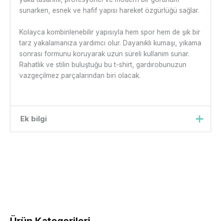
sunarken, esnek ve hafif yapısı hareket özgürlüğü sağlar.
Kolayca kombinlenebilir yapısıyla hem spor hem de şık bir
tarz yakalamanıza yardımcı olur. Dayanıklı kumaşı, yıkama
sonrası formunu koruyarak uzun süreli kullanım sunar.
Rahatlık ve stilin buluştuğu bu t-shirt, gardırobunuzun
vazgeçilmez parçalarından biri olacak.
Ek bilgi
Beden
xs, s, m, l, xl, xxl