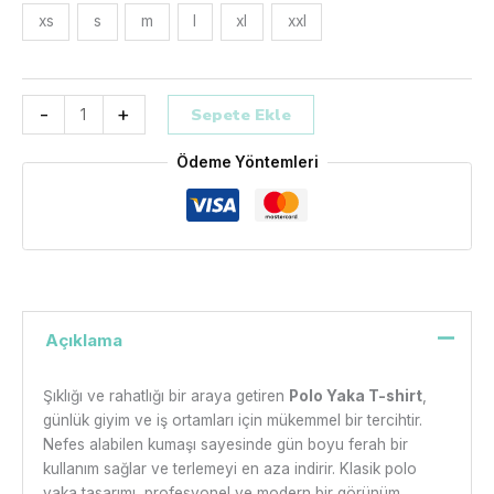
xs
s
m
l
xl
xxl
-
+
Sepete Ekle
Ödeme Yöntemleri
Açıklama
Şıklığı ve rahatlığı bir araya getiren
Polo Yaka T-shirt
,
günlük giyim ve iş ortamları için mükemmel bir tercihtir.
Nefes alabilen kumaşı sayesinde gün boyu ferah bir
kullanım sağlar ve terlemeyi en aza indirir. Klasik polo
yaka tasarımı, profesyonel ve modern bir görünüm