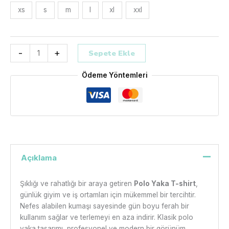
xs
s
m
l
xl
xxl
-
+
Sepete Ekle
Ödeme Yöntemleri
Açıklama
Şıklığı ve rahatlığı bir araya getiren
Polo Yaka T-shirt
,
günlük giyim ve iş ortamları için mükemmel bir tercihtir.
Nefes alabilen kumaşı sayesinde gün boyu ferah bir
kullanım sağlar ve terlemeyi en aza indirir. Klasik polo
yaka tasarımı, profesyonel ve modern bir görünüm