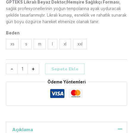
GPTEKS Likralı Beyaz Doktor/Hemşire Sağlıkçı Forması
,
sağlık profesyonellerinin yoğun tempolarına ayak uyduracak
şekilde tasarlanmıştır. Likralı kumaşı, esneklik ve rahatlık sunarak
gün boyu özgürce hareket etmenize olanak tanır.
Beden
xs
s
m
l
xl
xxl
-
+
Sepete Ekle
Ödeme Yöntemleri
Açıklama