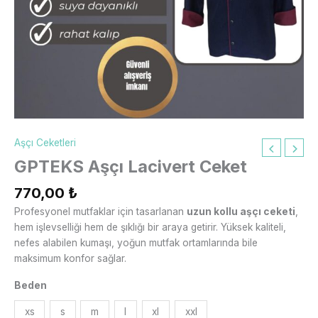
Aşçı Ceketleri
GPTEKS Aşçı Lacivert Ceket
770,00
₺
Profesyonel mutfaklar için tasarlanan
uzun kollu aşçı ceketi
,
hem işlevselliği hem de şıklığı bir araya getirir. Yüksek kaliteli,
nefes alabilen kumaşı, yoğun mutfak ortamlarında bile
maksimum konfor sağlar.
Beden
xs
s
m
l
xl
xxl