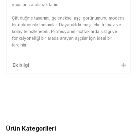
yapmanıza olanak tanır.
Çift düğme tasarımı, geleneksel aşçı görünümünü modern
bir dokunuşla tamamlar. Dayanıklı kumaşı leke tutmaz ve
kolay temizlenebilir. Profesyonel mutfaklarda şıklığı ve
fonksiyonelliği bir arada arayan aşçılar için ideal bir
tercihtir.
Ek bilgi
Beden
xs, s, m, l, xl, xxl
Ürün Kategorileri