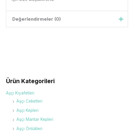
Değerlendirmeler (0)
Henüz değerlendirme yapılmadı.
“Gpteks acil sağlık sweat” için yorum
yapan ilk kişi siz olun
E-posta adresiniz yayınlanmayacak.
Gerekli
alanlar
*
ile işaretlenmişlerdir
Ürün Kategorileri
Derecelendirmeniz
*
Aşçı Kıyafetleri
Değerlendirmeniz
*
Aşçı Ceketleri
Aşçı Kepleri
Aşçı Mantar Kepleri
Aşçı Önlükleri