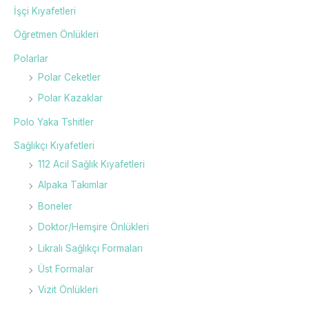
İsim
*
İşçi Kıyafetleri
Öğretmen Önlükleri
Polarlar
E-posta
*
Polar Ceketler
Polar Kazaklar
Daha sonraki yorumlarımda kullanılması için
Polo Yaka Tshitler
adım, e-posta adresim ve site adresim bu
tarayıcıya kaydedilsin.
Sağlıkçı Kıyafetleri
112 Acil Sağlık Kıyafetleri
Alpaka Takımlar
Boneler
Doktor/Hemşire Önlükleri
Likralı Sağlıkçı Formaları
Üst Formalar
Vizit Önlükleri