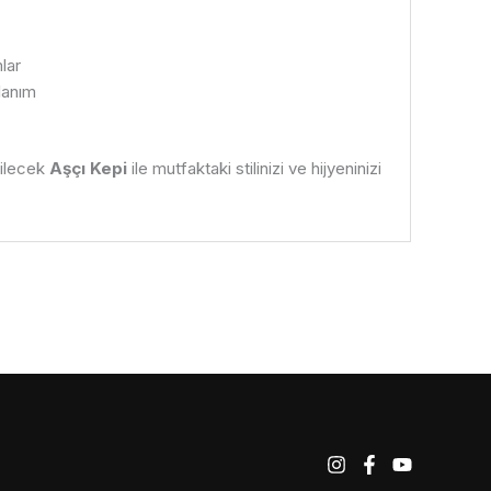
lar
lanım
bilecek
Aşçı Kepi
ile mutfaktaki stilinizi ve hijyeninizi