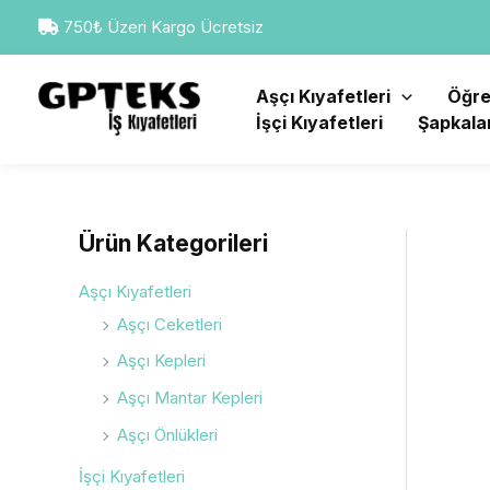
İçeriğe
750₺ Üzeri Kargo Ücretsiz
atla
Aşçı Kıyafetleri
Öğre
İşçi Kıyafetleri
Şapkala
Ürün Kategorileri
Aşçı Kıyafetleri
Aşçı Ceketleri
Aşçı Kepleri
Aşçı Mantar Kepleri
Aşçı Önlükleri
İşçi Kıyafetleri