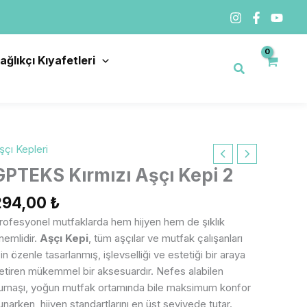
ağlıkçı Kıyafetleri
Arama
şçı Kepleri
PTEKS
ırmızı
GPTEKS Kırmızı Aşçı Kepi 2
şçı
294,00
₺
epi
rofesyonel mutfaklarda hem hijyen hem de şıklık
det
nemlidir.
Aşçı Kepi
, tüm aşçılar ve mutfak çalışanları
çin özenle tasarlanmış, işlevselliği ve estetiği bir araya
etiren mükemmel bir aksesuardır. Nefes alabilen
umaşı, yoğun mutfak ortamında bile maksimum konfor
unarken, hijyen standartlarını en üst seviyede tutar.