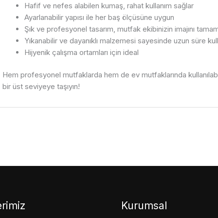
Hafif ve nefes alabilen kumaş, rahat kullanım sağlar
Ayarlanabilir yapısı ile her baş ölçüsüne uygun
Şık ve profesyonel tasarım, mutfak ekibinizin imajını tamam
Yıkanabilir ve dayanıklı malzemesi sayesinde uzun süre kul
Hijyenik çalışma ortamları için ideal
Hem profesyonel mutfaklarda hem de ev mutfaklarında kullanıla
bir üst seviyeye taşıyın!
rimiz
Kurumsal