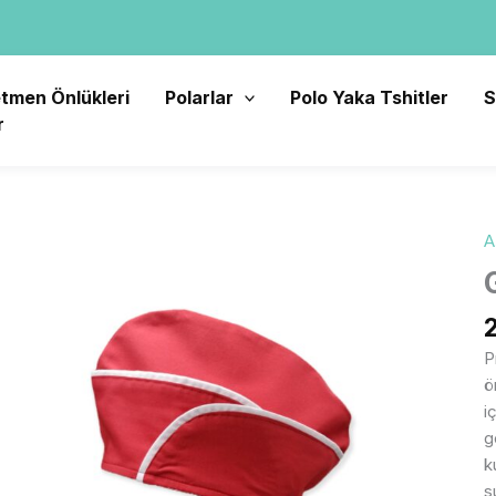
tmen Önlükleri
Polarlar
Polo Yaka Tshitler
S
r
A
G
K
A
K
2
P
a
ö
i
g
k
s