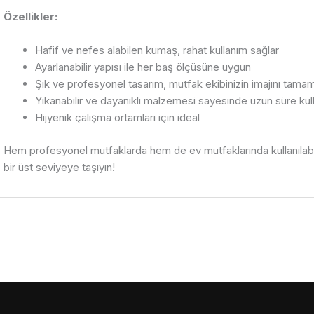
Özellikler:
Hafif ve nefes alabilen kumaş, rahat kullanım sağlar
Ayarlanabilir yapısı ile her baş ölçüsüne uygun
Şık ve profesyonel tasarım, mutfak ekibinizin imajını tamam
Yıkanabilir ve dayanıklı malzemesi sayesinde uzun süre kul
Hijyenik çalışma ortamları için ideal
Hem profesyonel mutfaklarda hem de ev mutfaklarında kullanıla
bir üst seviyeye taşıyın!