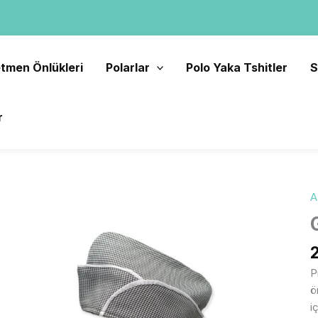
tmen Önlükleri
Polarlar
Polo Yaka Tshitler
S
r
A
G
D
A
K
a
P
ö
i