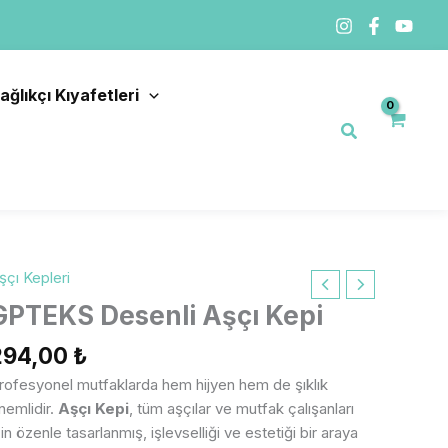
ağlıkçı Kıyafetleri
Arama
şçı Kepleri
PTEKS
esenli
GPTEKS Desenli Aşçı Kepi
şçı
294,00
₺
epi
det
rofesyonel mutfaklarda hem hijyen hem de şıklık
nemlidir.
Aşçı Kepi
, tüm aşçılar ve mutfak çalışanları
çin özenle tasarlanmış, işlevselliği ve estetiği bir araya