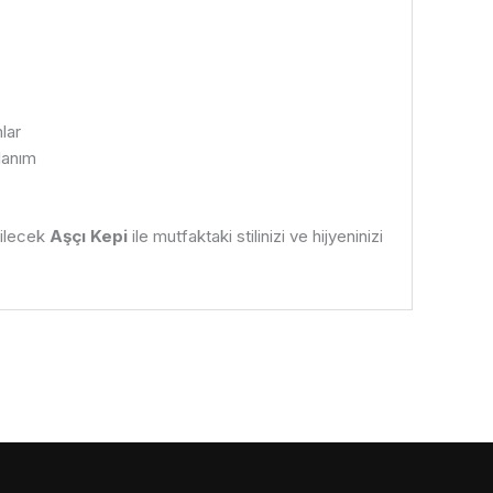
lar
lanım
bilecek
Aşçı Kepi
ile mutfaktaki stilinizi ve hijyeninizi