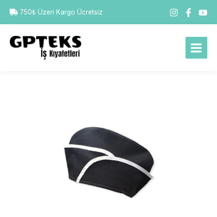
İçeriğe
750₺ Üzeri Kargo Ücretsiz
atla
GPTEKS
Aşçı
Kepi
adet