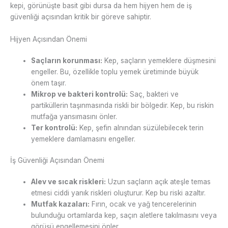
kepi, görünüşte basit gibi dursa da hem hijyen hem de iş
güvenliği açısından kritik bir göreve sahiptir.
Hijyen Açısından Önemi
Saçların korunması:
Kep, saçların yemeklere düşmesini
engeller. Bu, özellikle toplu yemek üretiminde büyük
önem taşır.
Mikrop ve bakteri kontrolü:
Saç, bakteri ve
partiküllerin taşınmasında riskli bir bölgedir. Kep, bu riskin
mutfağa yansımasını önler.
Ter kontrolü:
Kep, şefin alnından süzülebilecek terin
yemeklere damlamasını engeller.
İş Güvenliği Açısından Önemi
Alev ve sıcak riskleri:
Uzun saçların açık ateşle temas
etmesi ciddi yanık riskleri oluşturur. Kep bu riski azaltır.
Mutfak kazaları:
Fırın, ocak ve yağ tencerelerinin
bulunduğu ortamlarda kep, saçın aletlere takılmasını veya
görüşü engellemesini önler.